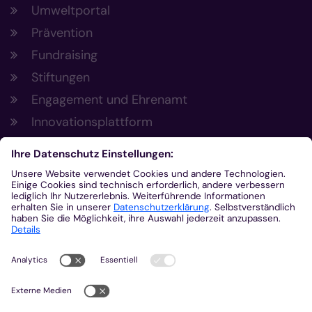
Umweltportal
Prävention
Fundraising
Stiftungen
Engagement und Ehrenamt
Innovationsplattform
Aus der Plattform
Nachrichten
Veranstaltungen
Gottesdienste
Stellenangebote
Kirchenzeitung
Amtsblatt (Kirchlicher Anzeiger)