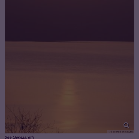
© Eduard Schikowski
See Genezareth