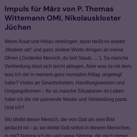
Impuls für März von P. Thomas
Wittemann OMI, Nikolauskloster
Jüchen
Wenn Alaaf und Helau verklingen, dann heißt es wieder
‚Masken ab!‘ und ganz andere Worte dringen an meine
Ohren (‚Gedenke Mensch, du bist Staub, …‘). So manche
Verkleidung lässt sich leicht ablegen. Aber was ist mit dem,
was ich mir in meinem ganz normalen Alltag ‚angelegt‘
habe? Vieles an Gewohnheiten, Handlungsweisen und
Umgangsformen – für so manche Situationen im Leben
habe ich die mir passende Maske und Verkleidung parat.
Und
i
ch?
Wo bleibt dieser Mensch, der von Gott als sein Bild
gedacht ist – ja, wo bleibt Gott selbst in diesem Menschen,
in mir? Nehme ich
i
hn und
s
eine Stimme, die mich immer