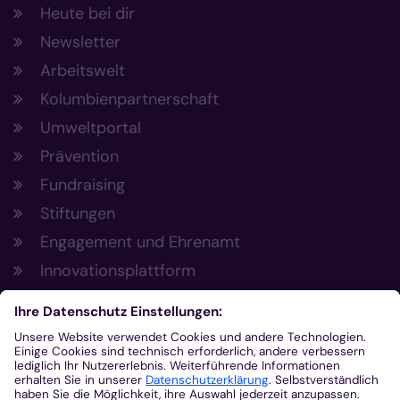
Heute bei dir
Newsletter
Arbeitswelt
Kolumbienpartnerschaft
Umweltportal
Prävention
Fundraising
Stiftungen
Engagement und Ehrenamt
Innovationsplattform
Aus der Plattform
Nachrichten
Veranstaltungen