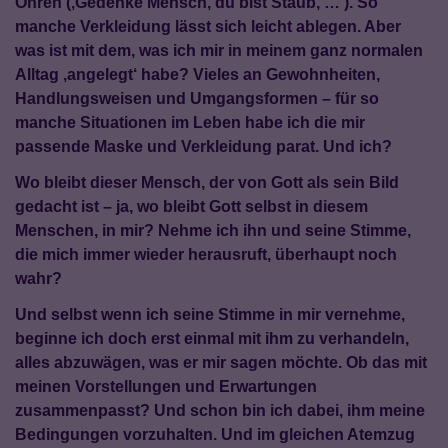
Ohren (‚Gedenke Mensch, du bist Staub, …‘). So
manche Verkleidung lässt sich leicht ablegen. Aber
was ist mit dem, was ich mir in meinem ganz normalen
Alltag ‚angelegt‘ habe? Vieles an Gewohnheiten,
Handlungsweisen und Umgangsformen – für so
manche Situationen im Leben habe ich die mir
passende Maske und Verkleidung parat. Und
i
ch?
Wo bleibt dieser Mensch, der von Gott als sein Bild
gedacht ist – ja, wo bleibt Gott selbst in diesem
Menschen, in mir? Nehme ich
i
hn und
s
eine Stimme,
die mich immer wieder herausruft, überhaupt noch
wahr?
Und selbst wenn ich seine Stimme in mir vernehme,
beginne ich doch erst einmal mit
i
hm zu verhandeln,
alles abzuwägen, was er mir sagen möchte. Ob das mit
meinen Vorstellungen und Erwartungen
zusammenpasst? Und schon bin ich dabei,
i
hm meine
Bedingungen vorzuhalten. Und im gleichen Atemzug