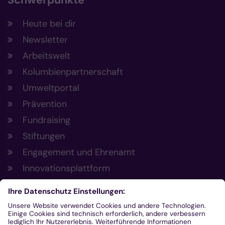
Heute bei dir
Newsletter
Arbeitswelt
Kolumbienpartnerschaft
Umweltportal
Prävention
Fundraising
Stiftungen
Engagement und Ehrenamt
Innovationsplattform
Aus der Plattform
Nachrichten