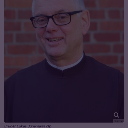
© privat
Bruder Lukas Jünemann cfp