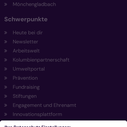
Mönchengladbach
Schwerpunkte
Heute bei dir
Newsletter
Arbeitswelt
Kolumbienpartnerschaft
Umweltportal
Prävention
Fundraising
Stiftungen
Engagement und Ehrenamt
Innovationsplattform