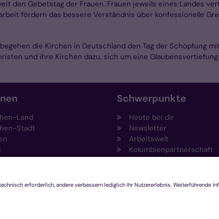
it den Gebetstag der Frauen. Frauen jeweils eines Landes verf
larbeit fördern das bessere Verständnis über konfessionelle Gr
egehen die Kirchen in Deutschland den Tag der Schöpfung mit
hristen und ihre Kirchen dazu, sich um eine Glaubensvertiefung
onen
Schwerpunkte
hen-Land
Heute bei dir
hen-Stadt
Newsletter
en
Arbeitswelt
l
Kolumbienpartnerschaft
nsberg
Umweltportal
pen-Viersen
Prävention
feld
Fundraising
chengladbach
Stiftungen
Engagement und Ehrenam
Innovationsplattform