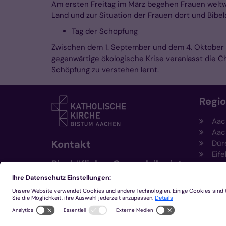
Am ersten Freitag im März begehen Frauen weltwe
Land und zur Situation der Frauen dort und Bibe
Tag der Schöpfung
Zwischen dem 1. September und dem 4. Oktober b
gegenwärtige ökologische Krise veranlasst die C
Schöpfung zu verstehen lernt.
Regi
Aac
Aac
Kontakt
Dür
Eife
Bischöfliches Generalvikariat
Hei
Aachen
Kem
Kre
+49 241 452-0
Mön
kommunikation@bistum-
aachen.de
www.bistum-aachen.de