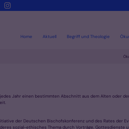
Home
Aktuell
Begriff und Theologie
Öku
Ök
ie jedes Jahr einen bestimmten Abschnitt aus dem Alten oder 
eit.
tiative der Deutschen Bischofskonferenz und des Rates der Evan
nderes sozial-ethisches Thema durch Vorträge, Gottesdienste 