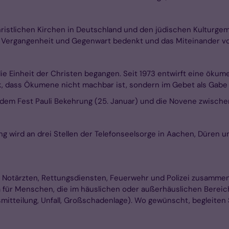
hristlichen Kirchen in Deutschland und den jüdischen Kulturge
 Vergangenheit und Gegenwart bedenkt und das Miteinander vo
ie Einheit der Christen begangen. Seit 1973 entwirft eine öku
ck, dass Ökumene nicht machbar ist, sondern im Gebet als Gabe
dem Fest Pauli Bekehrung (25. Januar) und die Novene zwischen
g wird an drei Stellen der Telefonseelsorge in Aachen, Düren 
t Notärzten, Rettungsdiensten, Feuerwehr und Polizei zusammen. 
da für Menschen, die im häuslichen oder außerhäuslichen Bereich 
esmitteilung, Unfall, Großschadenlage). Wo gewünscht, begleiten