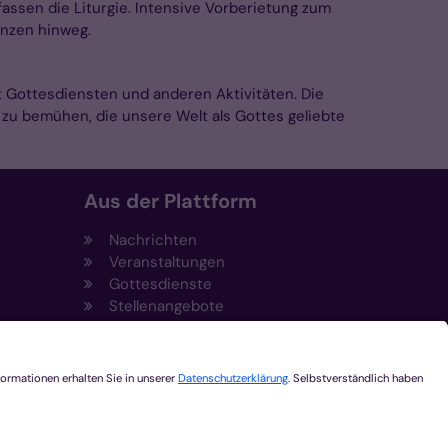
assen die Liturgie. Intensive Vorberietung zum
enzen hinweg.
 Gottesdiensten und anderen Aktivitäten. Die
 zu bemühen, die unsere Welt als Gottes geliebte
Aus der Plattform
Nachrichten
Veranstaltungen
Gottesdienste
Stellenangebote
Kirchenzeitung
Amtsblatt (Kirchlicher Anzeiger)
Rechtsdatenbank
Meldestelle gemäß
t
Hinweisgeberschutzgesetz