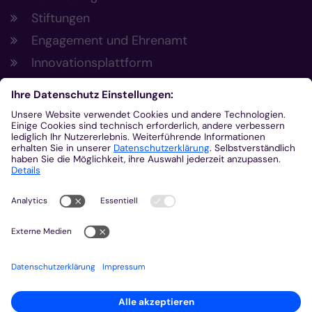
Stiftungen
Engagement und Ehrenamt
Innovationsplattform
Aus der Plattform
Nachrichten
Veranstaltungen
Gottesdienste
Stellenangebote
Kirchenzeitung
Amtsblatt (Kirchlicher Anzeiger)
Rechtsdatenbank
Meldestelle gemäß Hinweisgeberschutzgesetz