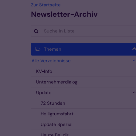
Zum Inhalt springen
Zur Startseite
Newsletter-Archiv
Suche in Liste
Themen
Alle Verzeichnisse
KV-Info
Unternehmerdialog
Update
72 Stunden
Heiligtumsfahrt
Update Spezial
Heute Bei dir