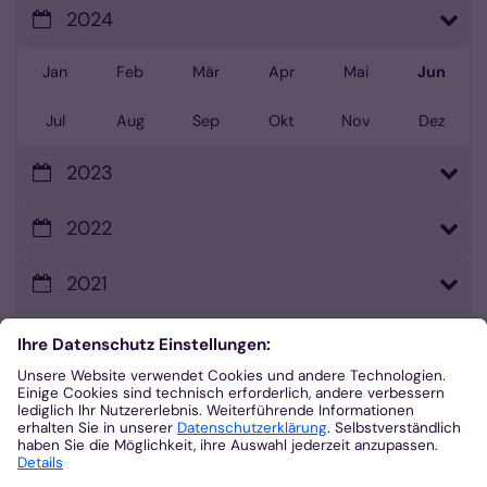
2024
Jan
Feb
Mär
Apr
Mai
Jun
Jul
Aug
Sep
Okt
Nov
Dez
2023
2022
2021
Kontakt
Bischöfliches Generalvikariat Aachen
Besuchsadresse