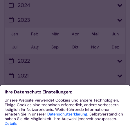
2024
2023
Jan
Feb
Mär
Apr
Mai
Jun
Jul
Aug
Sep
Okt
Nov
Dez
2022
2021
Kontakt
Bischöfliches Generalvikariat Aachen
Besuchsadresse