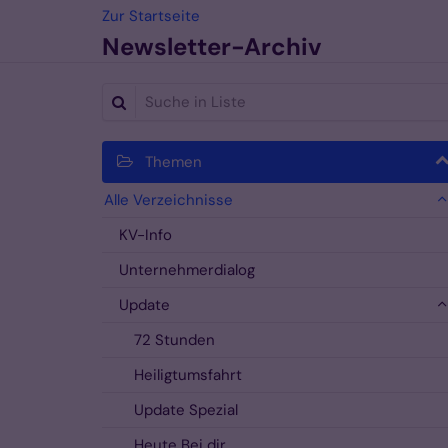
Zum Inhalt springen
Zur Startseite
Newsletter-Archiv
Suche in Liste
Themen
Alle Verzeichnisse
KV-Info
Unternehmerdialog
Update
72 Stunden
Heiligtumsfahrt
Update Spezial
Heute Bei dir