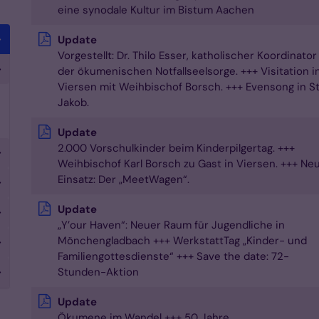
eine synodale Kultur im Bistum Aachen
Update
Vorgestellt: Dr. Thilo Esser, katholischer Koordinator
der ökumenischen Notfallseelsorge. +++ Visitation i
Viersen mit Weihbischof Borsch. +++ Evensong in St
Jakob.
Update
2.000 Vorschulkinder beim Kinderpilgertag. +++
Weihbischof Karl Borsch zu Gast in Viersen. +++ Ne
Einsatz: Der „MeetWagen“.
Update
„Y’our Haven“: Neuer Raum für Jugendliche in
Mönchengladbach +++ WerkstattTag „Kinder- und
Familiengottesdienste“ +++ Save the date: 72-
Stunden-Aktion
Update
Ökumene im Wandel +++ 50 Jahre