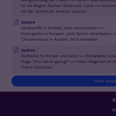
Weltgebetstag der Frauen +++ Neue Frauenseelsorg
für die Region Aachen-Stadt und -Land +++ Intervi
mit der Autorin Dr. Annette Jantzen
Update
Ukrainehilfe in Krefeld: Jetzt unterstützen +++
Ostergarten in Kempen: Jetzt Termin vereinbaren +
Chrisammesse in Aachen: Jetzt anmelden
Update
Heilfasten für Körper und Geist +++ Klimafasten und
Frage “Wie viel ist genug?” +++ Mehr Wagemut im All
Online-Exerzitien
Mehr anzei
K
B