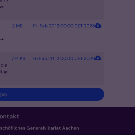
erin
ew
2 MB
Fri Feb 27 12:00:00 CET 2026
++
774 KB
Fri Feb 20 12:00:00 CET 2026
 die
tag:
gen
ontakt
ischöfliches Generalvikariat Aachen