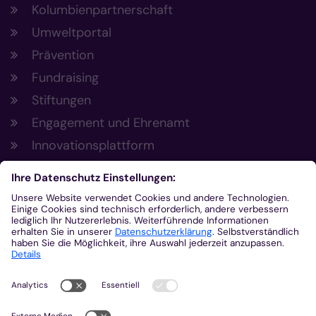
Kolumbienpartnerschaft
Umweltportal
Prävention
Fundraising
Stiftungen
Engagement und Ehrenamt
Innovationsplattform
Aus der Plattform
Nachrichten
Veranstaltungen
Gottesdienste
Stellenangebote
Kirchenzeitung