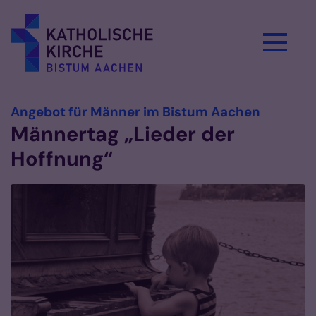
Zum Inhalt springen
:
Angebot für Männer im Bistum Aachen
Männertag „Lieder der
Hoffnung“