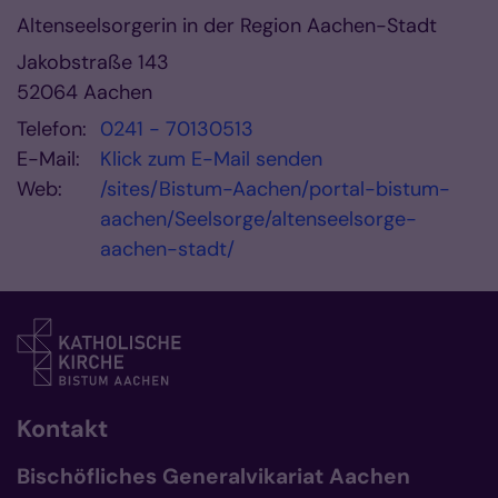
Altenseelsorgerin in der Region Aachen-Stadt
Jakobstraße 143
52064
Aachen
Telefon:
0241 - 70130513
E-Mail:
Klick zum E-Mail senden
Web:
/sites/Bistum-Aachen/portal-bistum-
aachen/Seelsorge/altenseelsorge-
aachen-stadt/
Kontakt
Bischöfliches Generalvikariat Aachen