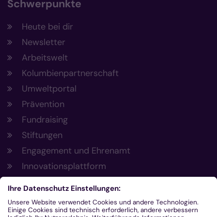
Schwerpunkte
Heute bei dir
Newsletter
Arbeitswelt
Kolumbienpartnerschaft
Umweltportal
Prävention
Fundraising
Stiftungen
Engagement und Ehrenamt
Innovationsplattform
Aus der Plattform
Nachrichten