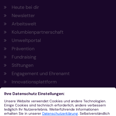
Heute bei dir
Newsletter
Arbeitswelt
Kolumbienpartnerschaft
Umweltportal
Prävention
Fundraising
Stiftungen
Engagement und Ehrenamt
Innovationsplattform
Aus der Plattform
Nachrichten
Veranstaltungen