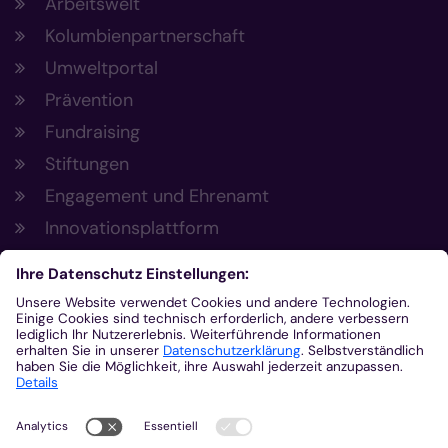
Arbeitswelt
Kolumbienpartnerschaft
Umweltportal
Prävention
Fundraising
Stiftungen
Engagement und Ehrenamt
Innovationsplattform
Aus der Plattform
Nachrichten
Veranstaltungen
Gottesdienste
Stellenangebote