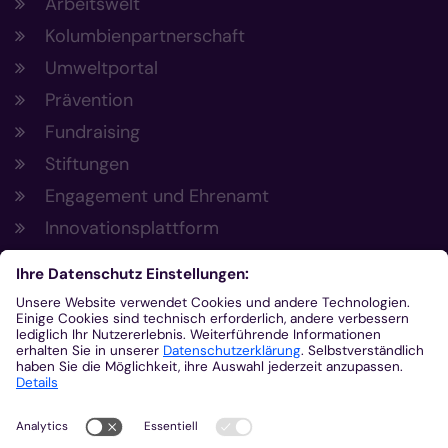
Arbeitswelt
Kolumbienpartnerschaft
Umweltportal
Prävention
Fundraising
Stiftungen
Engagement und Ehrenamt
Innovationsplattform
Aus der Plattform
Nachrichten
Veranstaltungen
Gottesdienste
Stellenangebote