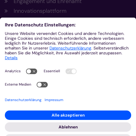
Engagement und Ehrenamt
Innovationsplattform
Aus der Plattform
Nachrichten
Veranstaltungen
Gottesdienste
Stellenangebote
Kirchenzeitung
Amtsblatt (Kirchlicher Anzeiger)
Rechtsdatenbank
Meldestelle gemäß Hinweisgeberschutzgesetz
2026 © Bistum Aachen
Impressum