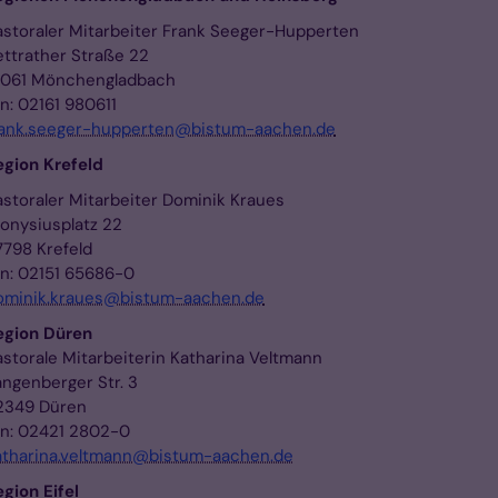
astoraler Mitarbeiter Frank Seeger-Hupperten
ettrather Straße 22
1061 Mönchengladbach
n: 02161 980611
rank.seeger-hupperten@bistum-aachen.de
egion Krefeld
astoraler Mitarbeiter Dominik Kraues
ionysiusplatz 22
7798 Krefeld
on: 02151 65686-0
ominik.kraues@bistum-aachen.de
egion Düren
astorale Mitarbeiterin Katharina Veltmann
angenberger Str. 3
2349 Düren
on: 02421 2802-0
atharina.veltmann@bistum-aachen.de
egion Eifel