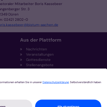
astoraler Mitarbeiter Boris Kassebeer
angenberger Str. 3
2349 Düren
on: 02421 2802-0
oris.kassebeer@bistum-aachen.de
Aus der Plattform
Nachrichten
Veranstaltungen
Gottesdienste
Stellenangebote
Kirchenzeitung
Amtsblatt (Kirchlicher Anzeiger)
Rechtsdatenbank
Meldestelle gemäß
t
Hinweisgeberschutzgesetz