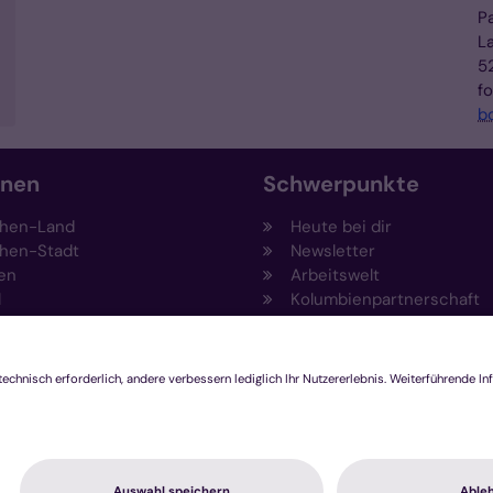
P
L
5
f
b
onen
Schwerpunkte
hen-Land
Heute bei dir
hen-Stadt
Newsletter
en
Arbeitswelt
l
Kolumbienpartnerschaft
nsberg
Umweltportal
pen-Viersen
Prävention
feld
Fundraising
chengladbach
Stiftungen
Engagement und Ehrenam
Innovationsplattform