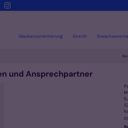
Glaubensorientierung
Eintritt
Erwachsenenta
Bi
en und Ansprechpartner
P
M
E
5
f
m
R