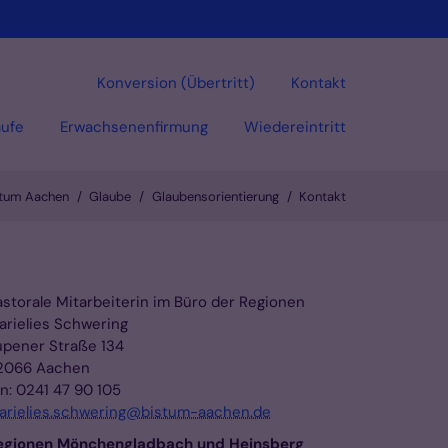
Konversion (Übertritt)
Kontakt
ufe
Erwachsenenfirmung
Wiedereintritt
stum Aachen
Glaube
Glaubensorientierung
Kontakt
astorale Mitarbeiterin im Büro der Regionen
arielies Schwering
upener Straße 134
2066 Aachen
on: 0241 47 90 105
arielies.schwering@bistum-aachen.de
egionen Mönchengladbach und Heinsberg