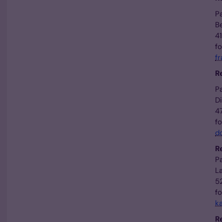
P
B
4
fo
f
R
P
D
4
f
d
R
P
L
5
f
k
R