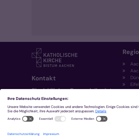
Regi
Aac
Aac
Kontakt
Dür
Eife
Bischöfliches Generalvikariat
Hei
Aachen
Kem
Kre
+49 241 452-0
Mön
kommunikation@bistum-
aachen.de
www.bistum-aachen.de