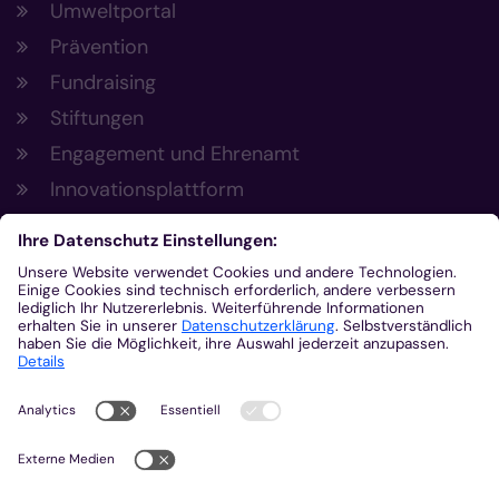
Umweltportal
Prävention
Fundraising
Stiftungen
Engagement und Ehrenamt
Innovationsplattform
Aus der Plattform
Nachrichten
Veranstaltungen
Gottesdienste
Stellenangebote
Kirchenzeitung
Amtsblatt (Kirchlicher Anzeiger)