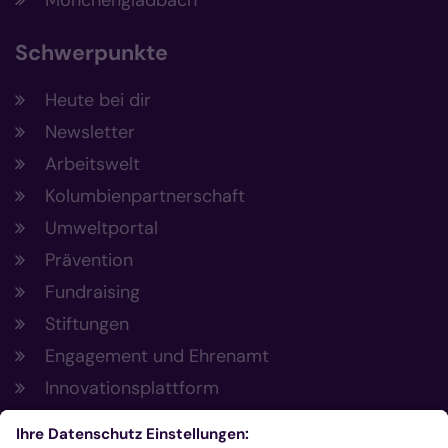
Mönchengladbach
Schwerpunkte
Heute bei dir
Newsletter
Arbeitswelt
Kolumbienpartnerschaft
Umweltportal
Prävention
Fundraising
Stiftungen
Engagement und Ehrenamt
Innovationsplattform
Aus der Plattform