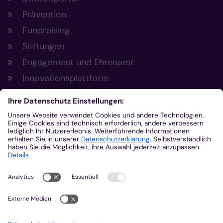
Prävention
Fundraising
Stiftungen
Engagement und Ehrenamt
Innovationsplattform
Aus der Plattform
Nachrichten
Veranstaltungen
Gottesdienste
Stellenangebote
Kirchenzeitung
Amtsblatt (Kirchlicher Anzeiger)