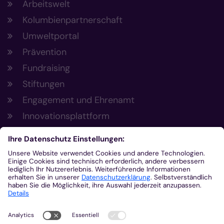
Arbeitswelt
Kolumbienpartnerschaft
Umweltportal
Prävention
Fundraising
Stiftungen
Engagement und Ehrenamt
Innovationsplattform
Aus der Plattform
Nachrichten
Veranstaltungen
Gottesdienste
Stellenangebote