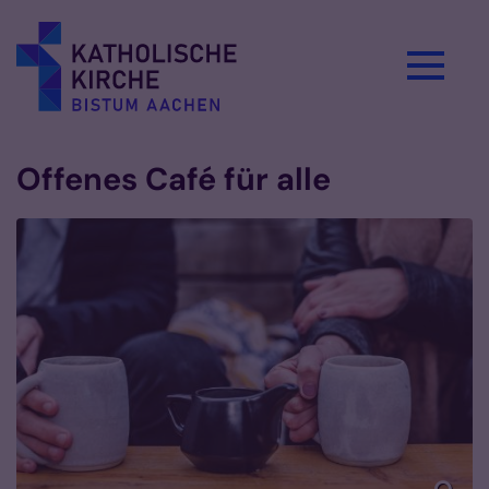
Zum Inhalt springen
Offenes Café für alle