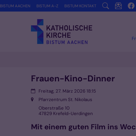
Zum Inhalt springen
BISTUM AACHEN
BISTUM A-Z
BISTUM KONTAKT
F
Frauen-Kino-Dinner
Datum:
Freitag, 27. März 2026 18:15
Ort:
Pfarrzentrum St. Nikolaus
Oberstraße 10
47829
Krefeld-Uerdingen
Mit einem guten Film ins Wo