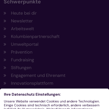
Schwerpunkte
Heute bei dir
Newsletter
Arbeitswelt
Kolumbienpartnerschaft
Umweltportal
Prävention
Fundraising
Stiftungen
Engagement und Ehrenamt
Innovationsplattform
Aus der Plattform
Nachrichten