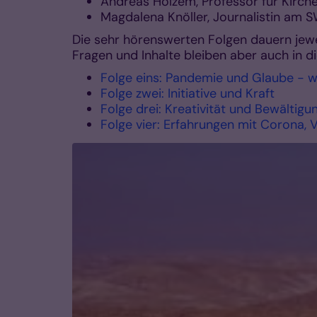
Andreas Holzem, Professor für Kirch
Magdalena Knöller, Journalistin am 
Die sehr hörenswerten Folgen dauern jew
Fragen und Inhalte bleiben aber auch in die
Folge eins: Pandemie und Glaube - w
Folge zwei: Initiative und Kraft
Folge drei: Kreativität und Bewältigu
Folge vier: Erfahrungen mit Corona, 