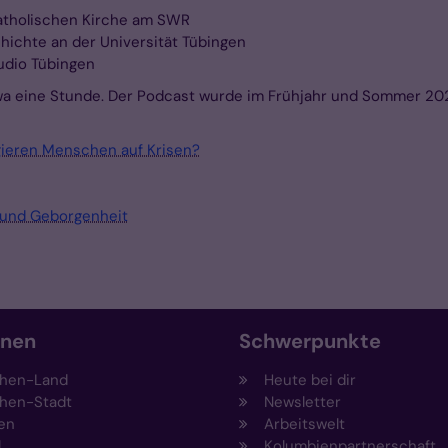
katholischen Kirche am SWR
hichte an der Universität Tübingen
udio Tübingen
wa eine Stunde. Der Podcast wurde im Frühjahr und Sommer 202
gieren Menschen auf Krisen?
t und Geborgenheit
onen
Schwerpunkte
hen-Land
Heute bei dir
hen-Stadt
Newsletter
en
Arbeitswelt
l
Kolumbienpartnerschaft