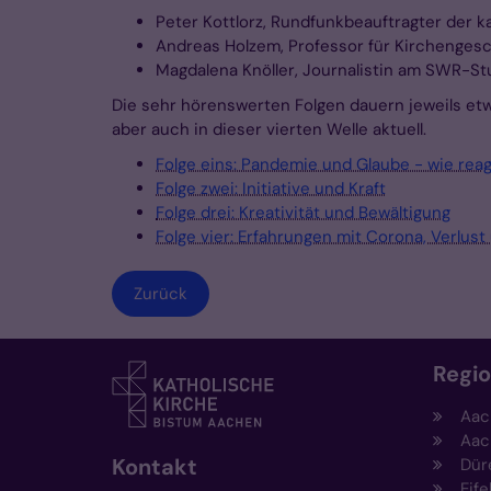
Peter Kottlorz, Rundfunkbeauftragter der 
Andreas Holzem, Professor für Kirchengesc
Magdalena Knöller, Journalistin am SWR-St
Die sehr hörenswerten Folgen dauern jeweils et
aber auch in dieser vierten Welle aktuell.
Folge eins: Pandemie und Glaube - wie rea
Folge zwei: Initiative und Kraft
Folge drei: Kreativität und Bewältigung
Folge vier: Erfahrungen mit Corona, Verlus
Zurück
Regi
Aac
Aac
Kontakt
Dür
Eife