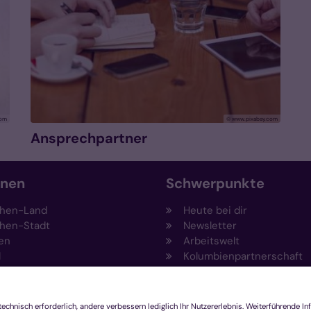
com
© www.pixabay.com
Ansprechpartner
onen
Schwerpunkte
hen-Land
Heute bei dir
hen-Stadt
Newsletter
en
Arbeitswelt
l
Kolumbienpartnerschaft
nsberg
Umweltportal
pen-Viersen
Prävention
feld
Fundraising