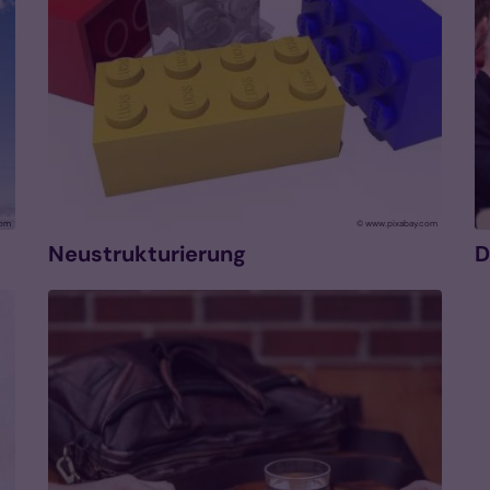
com
© www.pixabay.com
Neustrukturierung
D