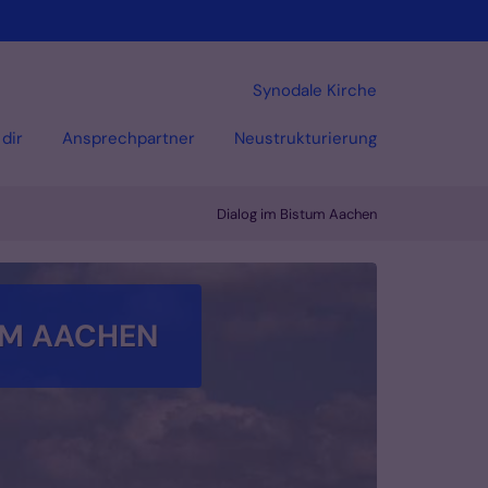
Synodale Kirche
dir
Ansprechpartner
Neustrukturierung
Dialog im Bistum Aachen
UM AACHEN