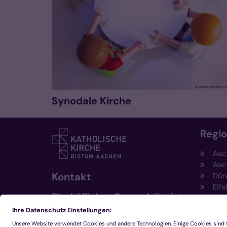
© www.pixabay.
Synodale Kirche
Regi
Aac
Aac
Kontakt
Dür
Eife
Bischöfliches Generalvikariat
Hei
Aachen
Kem
Kre
+49 241 452-0