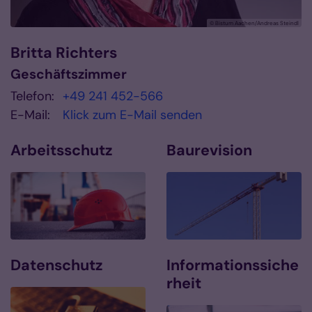
© Bistum Aachen/Andreas Steindl
Britta
Richters
Geschäftszimmer
Telefon:
+49 241 452-566
E-Mail:
Klick zum E-Mail senden
Arbeitsschutz
Baurevision
Datenschutz
Informationssiche
rheit