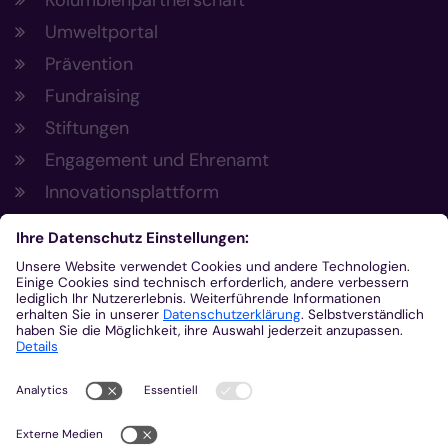
Kolumbienpartnerschaft
Umweltportal
Prävention
Fundraising
Stiftungen
Engagement und Ehrenamt
Innovationsplattform
Aus der Plattform
Nachrichten
Veranstaltungen
Gottesdienste
Stellenangebote
Kirchenzeitung