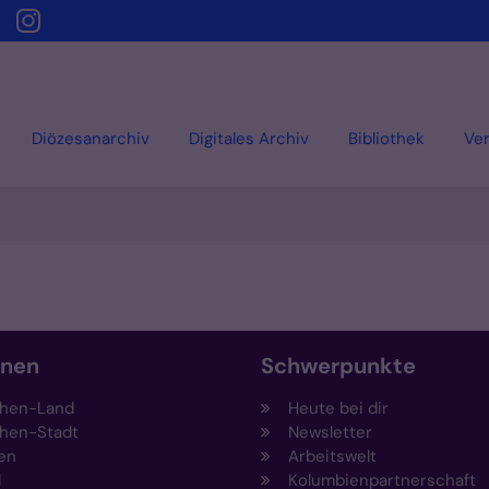
Diözesanarchiv
Digitales Archiv
Bibliothek
Ver
onen
Schwerpunkte
hen-Land
Heute bei dir
hen-Stadt
Newsletter
en
Arbeitswelt
l
Kolumbienpartnerschaft