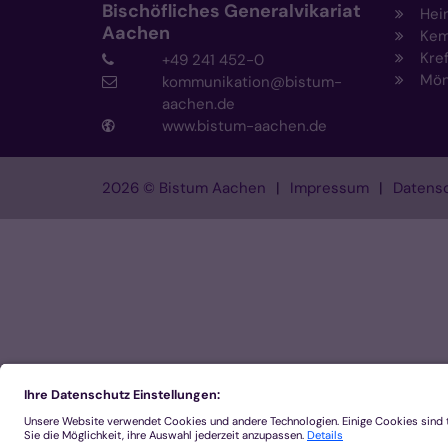
Bischöfliches Generalvikariat
Hei
Aachen
Kem
Kre
+49 241 452-0
Mön
kommunikation@bistum-
aachen.de
www.bistum-aachen.de
2026 © Bistum Aachen
Impressum
Datensc