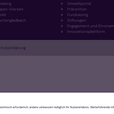
nsberg
Umweltportal
pen-Viersen
Prävention
feld
Fundraising
chengladbach
Stiftungen
Engagement und Ehrenam
Innovationsplattform
hutzerklärung