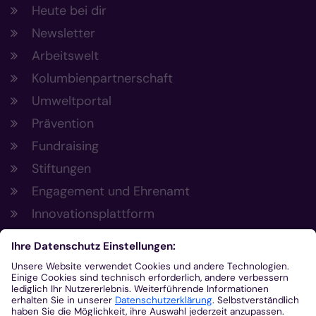
Heute bei dir
Newsletter
Arbeitswelt
Kolumbienpartnerschaft
Umweltportal
Prävention
Fundraising
Stiftungen
Engagement und Ehrenamt
Innovationsplattform
Aus der Plattform
Nachrichten
Veranstaltungen