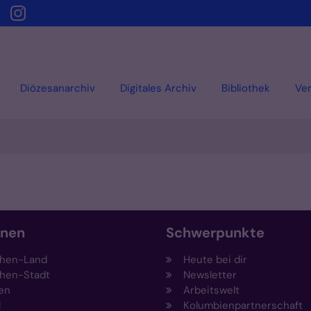
Diözesanarchiv
Digitales Archiv
Bibliothek
Ver
onen
Schwerpunkte
hen-Land
Heute bei dir
hen-Stadt
Newsletter
en
Arbeitswelt
l
Kolumbienpartnerschaft