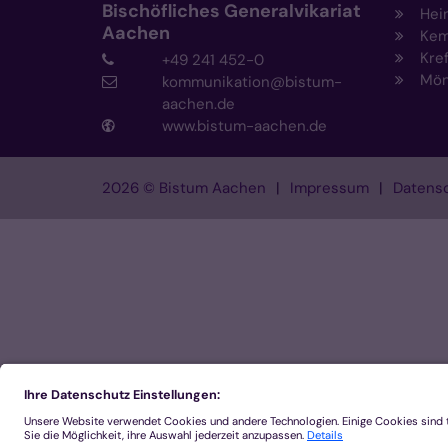
Bischöfliches Generalvikariat
Hei
Aachen
Kem
Kre
+49 241 452-0
Mön
kommunikation@bistum-
aachen.de
www.bistum-aachen.de
2026 © Bistum Aachen
Impressum
Datensc