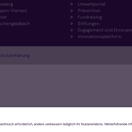
nsberg
Umweltportal
pen-Viersen
Prävention
feld
Fundraising
chengladbach
Stiftungen
Engagement und Ehrenam
Innovationsplattform
hutzerklärung