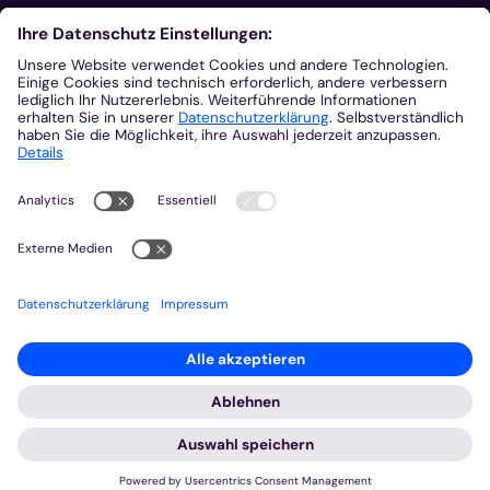
Aus der Plattform
Nachrichten
Veranstaltungen
Gottesdienste
Stellenangebote
Kirchenzeitung
Amtsblatt (Kirchlicher Anzeiger)
Rechtsdatenbank
Meldestelle gemäß Hinweisgeberschutzgesetz
2026 © Bistum Aachen
Impressum
Datenschutzerklärung