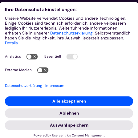
Aus der Plattform
Nachrichten
Veranstaltungen
Gottesdienste
Stellenangebote
Kirchenzeitung
Amtsblatt (Kirchlicher Anzeiger)
Rechtsdatenbank
Meldestelle gemäß Hinweisgeberschutzgesetz
2026 © Bistum Aachen
Impressum
Datenschutzerklärung