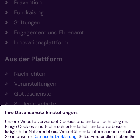
Prävention
Fundraising
Stiftungen
Engagement und Ehrenamt
Innovationsplattform
Aus der Plattform
Nachrichten
Veranstaltungen
Gottesdienste
Stellenangebote
Kirchenzeitung
Amtsblatt (Kirchlicher Anzeiger)
Rechtsdatenbank