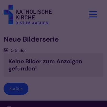
Zum Inhalt springen
Neue Bilderserie
0 Bilder
Keine Bilder zum Anzeigen
gefunden!
Zurück