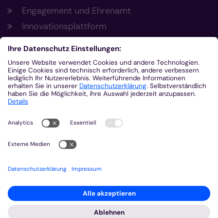
Engagement und Ehrenamt
Innovationsplattform
Aus der Plattform
Nachrichten
Veranstaltungen
Gottesdienste
Stellenangebote
Kirchenzeitung
Amtsblatt (Kirchlicher Anzeiger)
Rechtsdatenbank
Meldestelle gemäß Hinweisgeberschutzgesetz