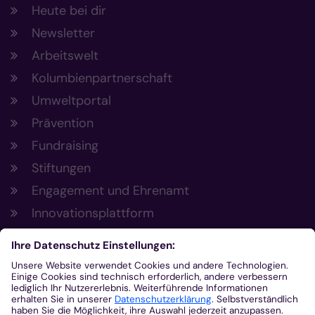
Heute bei dir
Newsletter
Arbeitswelt
Kolumbienpartnerschaft
Umweltportal
Prävention
Fundraising
Stiftungen
Engagement und Ehrenamt
Innovationsplattform
Aus der Plattform
Nachrichten
Veranstaltungen