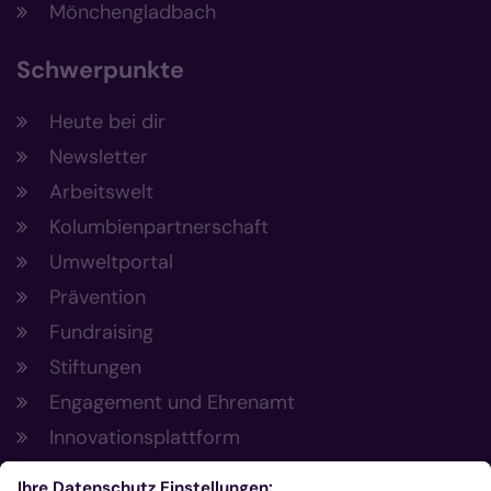
Mönchengladbach
Schwerpunkte
Heute bei dir
Newsletter
Arbeitswelt
Kolumbienpartnerschaft
Umweltportal
Prävention
Fundraising
Stiftungen
Engagement und Ehrenamt
Innovationsplattform