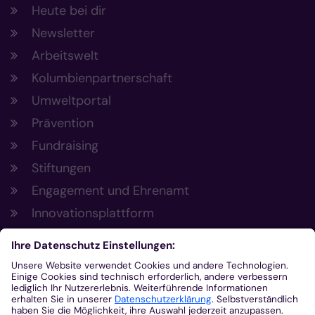
Heute bei dir
Newsletter
Arbeitswelt
Kolumbienpartnerschaft
Umweltportal
Prävention
Fundraising
Stiftungen
Engagement und Ehrenamt
Innovationsplattform
Aus der Plattform
Nachrichten
Veranstaltungen