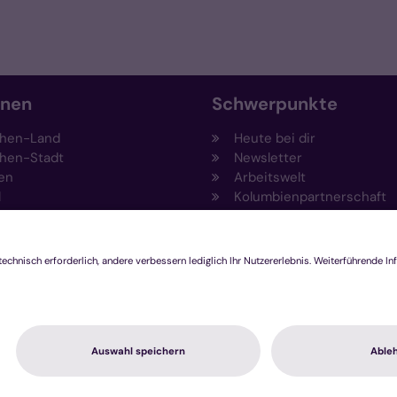
onen
Schwerpunkte
hen-Land
Heute bei dir
hen-Stadt
Newsletter
en
Arbeitswelt
l
Kolumbienpartnerschaft
nsberg
Umweltportal
pen-Viersen
Prävention
feld
Fundraising
chengladbach
Stiftungen
Engagement und Ehrenam
Innovationsplattform
hutzerklärung