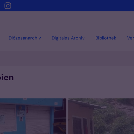
Diözesanarchiv
Digitales Archiv
Bibliothek
Ver
bien