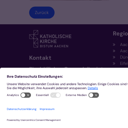
Zurück
Regi
Aac
Aac
Kontakt
Dür
Eife
Bischöfliches Generalvikariat
Hei
Aachen
Kem
Kre
+49 241 452-0
Mön
kommunikation@bistum-
aachen.de
www.bistum-aachen.de
2026 © Bistum Aachen
Impressum
Datensc