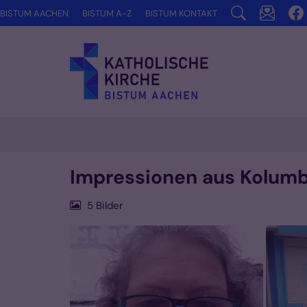
Zum Inhalt springen
BISTUM AACHEN
BISTUM A-Z
BISTUM KONTAKT
Impressionen aus Kolum
5 Bilder