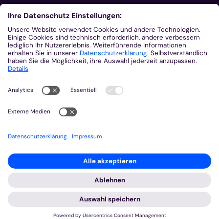
Aus der Plattform
Nachrichten
Veranstaltungen
Gottesdienste
Stellenangebote
Kirchenzeitung
Amtsblatt (Kirchlicher Anzeiger)
Rechtsdatenbank
Meldestelle gemäß Hinweisgeberschutzgesetz
2026 © Bistum Aachen
Impressum
Datenschutzerklärung