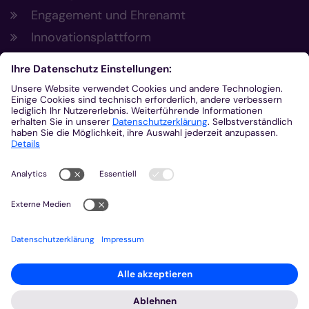
Engagement und Ehrenamt
Innovationsplattform
Aus der Plattform
Nachrichten
Veranstaltungen
Gottesdienste
Stellenangebote
Kirchenzeitung
Amtsblatt (Kirchlicher Anzeiger)
Rechtsdatenbank
Meldestelle gemäß Hinweisgeberschutzgesetz