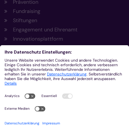
Prävention
Fundraising
Stiftungen
Engagement und Ehrenamt
Innovationsplattform
Aus der Plattform
Nachrichten
Veranstaltungen
Gottesdienste
Stellenangebote
Kirchenzeitung
Amtsblatt (Kirchlicher Anzeiger)
Rechtsdatenbank