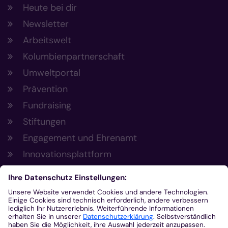
Heute bei dir
Newsletter
Arbeitswelt
Kolumbienpartnerschaft
Umweltportal
Prävention
Fundraising
Stiftungen
Engagement und Ehrenamt
Innovationsplattform
Aus der Plattform
Nachrichten
Veranstaltungen