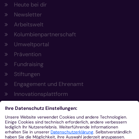
Heute bei dir
Newsletter
Arbeitswelt
Kolumbienpartnerschaft
Umweltportal
Prävention
Fundraising
Stiftungen
Engagement und Ehrenamt
Innovationsplattform
Aus der Plattform
Nachrichten
Veranstaltungen