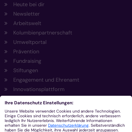
Heute bei dir
Newsletter
Arbeitswelt
Kolumbienpartnerschaft
Umweltportal
Prävention
Fundraising
Stiftungen
Engagement und Ehrenamt
Innovationsplattform
Aus der Plattform
Nachrichten
Veranstaltungen