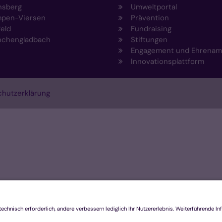
nsberg
Umweltportal
pen-Viersen
Prävention
feld
Fundraising
chengladbach
Stiftungen
Engagement und Ehrenam
Innovationsplattform
hutzerklärung