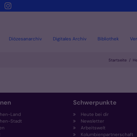
Diözesanarchiv
Digitales Archiv
Bibliothek
Ver
Startseite
He
onen
Schwerpunkte
hen-Land
Heute bei dir
hen-Stadt
Newsletter
en
Arbeitswelt
l
Kolumbienpartnerschaft