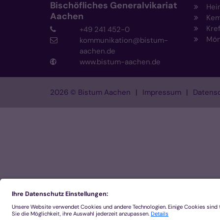
Bischöfliches Generalvikariat
Hei
Aachen
Kem
Kre
+49 241 452-0
Mön
kommunikation@bistum-
aachen.de
www.bistum-aachen.de
2026 © Bistum Aachen
Impressum
Datensc