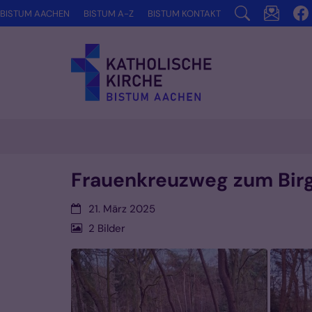
Zum Inhalt springen
BISTUM AACHEN
BISTUM A-Z
BISTUM KONTAKT
Frauenkreuzweg zum Bir
Datum:
21. März 2025
2 Bilder