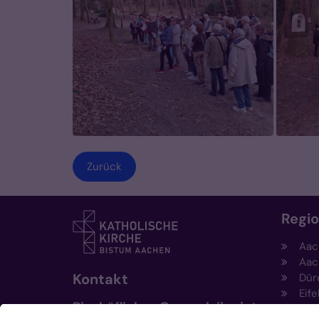
Zurück
Regi
Aac
Aac
Kontakt
Dür
Eife
Bischöfliches Generalvikariat
Hei