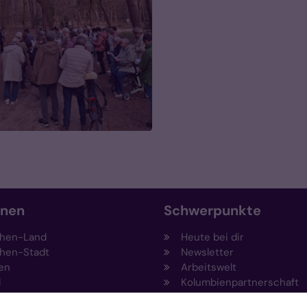
onen
Schwerpunkte
hen-Land
Heute bei dir
hen-Stadt
Newsletter
en
Arbeitswelt
l
Kolumbienpartnerschaft
nsberg
Umweltportal