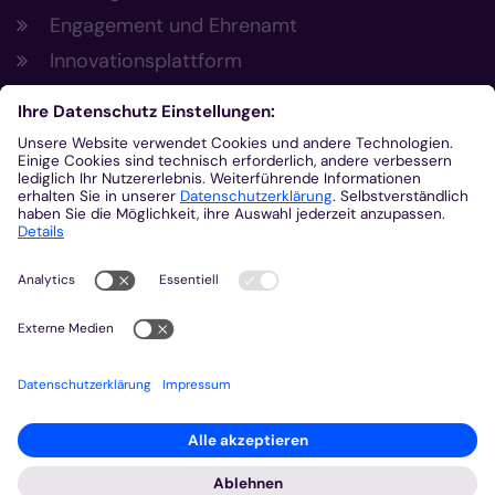
Engagement und Ehrenamt
Innovationsplattform
Aus der Plattform
Nachrichten
Veranstaltungen
Gottesdienste
Stellenangebote
Kirchenzeitung
Amtsblatt (Kirchlicher Anzeiger)
Rechtsdatenbank
Meldestelle gemäß Hinweisgeberschutzgesetz