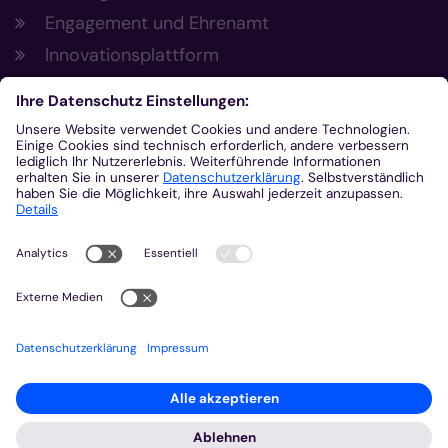
Engagement und Ehrenamt
Innovationsplattform
Aus der Plattform
Nachrichten
Veranstaltungen
Gottesdienste
Stellenangebote
Kirchenzeitung
Amtsblatt (Kirchlicher Anzeiger)
Rechtsdatenbank
Meldestelle gemäß Hinweisgeberschutzgesetz