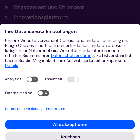
Engagement und Ehrenamt
Innovationsplattform
Aus der Plattform
Nachrichten
Veranstaltungen
Gottesdienste
Stellenangebote
Kirchenzeitung
Amtsblatt (Kirchlicher Anzeiger)
Rechtsdatenbank
Meldestelle gemäß Hinweisgeberschutzgesetz