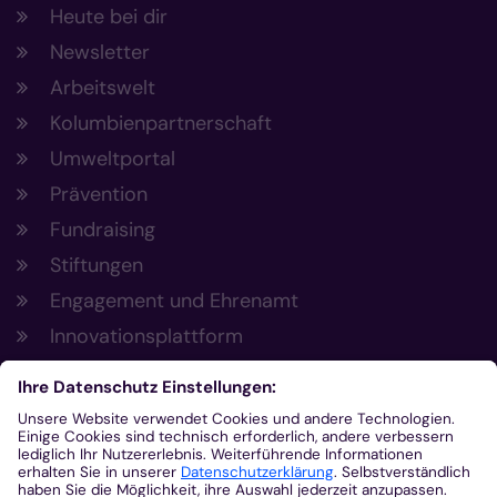
Heute bei dir
Newsletter
Arbeitswelt
Kolumbienpartnerschaft
Umweltportal
Prävention
Fundraising
Stiftungen
Engagement und Ehrenamt
Innovationsplattform
Aus der Plattform
Nachrichten
Veranstaltungen