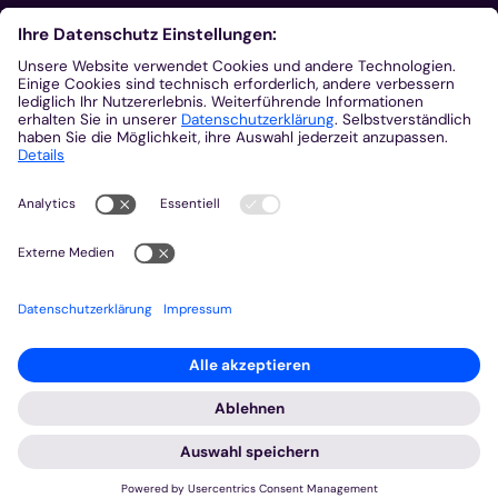
Aus der Plattform
Nachrichten
Veranstaltungen
Gottesdienste
Stellenangebote
Kirchenzeitung
Amtsblatt (Kirchlicher Anzeiger)
Rechtsdatenbank
Meldestelle gemäß Hinweisgeberschutzgesetz
2026 © Bistum Aachen
Impressum
Datenschutzerklärung